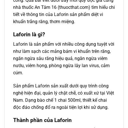
công. Qua bài viết dưới đây mời quý độc giả cùng
nhà thuốc An Tâm 16 (thuocthat.com) tìm hiểu chi
tiết về thông tin của Laforin sản phẩm diệt vi
khuẩn trắng răng, thơm miệng.
Laforin là gì?
Laforin là sản phẩm với nhiều công dụng tuyệt vời
như làm sạch các mảng bám vi khuẩn trên răng,
ngăn ngừa sâu răng hiệu quả, ngăn ngừa viêm
nướu, viêm họng, phòng ngừa lây lan virus, cảm
cúm.
Sản phẩm Laforin sản xuất dưới quy trình công
nghệ hiện đại, quản lý chặt chẽ, có xuất xứ tại Việt
Nam. Dạng bào chế 1 chai 500ml, thiết kế chai
độc đáo chống đổ ra ngoài tiện lợi khi sử dụng.
Thành phần của Laforin