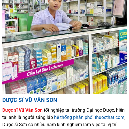
DƯỢC SĨ VŨ VĂN SƠN
Dược sĩ
Vũ Văn Sơn
tốt nghiệp tại trường Đại học Dượ
c
, hiện
tại
anh là người sáng lập
hệ thống phân phối thuocthat.com
,
Dược sĩ
Sơn
có
nhiều
năm kinh nghiệm làm việc tại vị trí