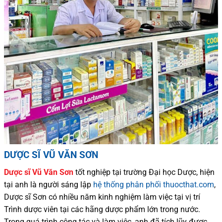
DƯỢC SĨ VŨ VĂN SƠN
Dược sĩ
Vũ Văn Sơn
tốt nghiệp tại trường Đại học Dượ
c
, hiện
tại
anh là người sáng lập
hệ thống phân phối thuocthat.com
,
Dược sĩ
Sơn
có
nhiều
năm kinh nghiệm làm việc tại vị trí
Trình dược viên tại các hãng dược phẩm
lớn trong nước
.
Trong quá trình
công tác và
làm việc, anh đã tích lũy được