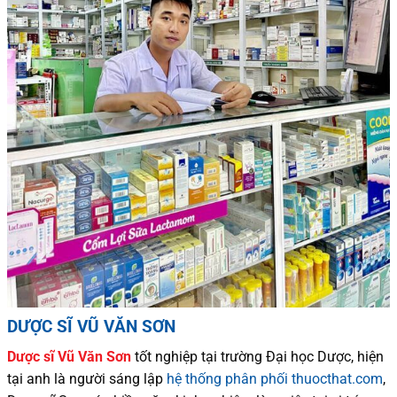
DƯỢC SĨ VŨ VĂN SƠN
Dược sĩ
Vũ Văn Sơn
tốt nghiệp tại trường Đại học Dượ
c
, hiện
tại
anh là người sáng lập
hệ thống phân phối thuocthat.com
,