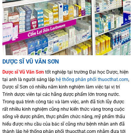
DƯỢC SĨ VŨ VĂN SƠN
Dược sĩ
Vũ Văn Sơn
tốt nghiệp tại trường Đại học Dượ
c
, hiện
tại
anh là người sáng lập
hệ thống phân phối thuocthat.com
,
Dược sĩ
Sơn
có
nhiều
năm kinh nghiệm làm việc tại vị trí
Trình dược viên tại các hãng dược phẩm
lớn trong nước
.
Trong quá trình
công tác và
làm việc, anh đã tích lũy được
rất nhiều
kinh nghiệm cũng như
kiến thức
vàng trong cuộc
sống
về dược phẩm,
thực phẩm chức năng,
mỹ phẩm thấu
hiểu được
nhu cầu của bác sĩ
cũng như
bệnh nhân
anh đã
thành lập hệ thống phân phối thuocthat.com nhằm đưa tới