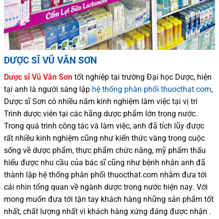
DƯỢC SĨ VŨ VĂN SƠN
Dược sĩ
Vũ Văn Sơn
tốt nghiệp tại trường Đại học Dượ
c
, hiện
tại
anh là người sáng lập
hệ thống phân phối thuocthat.com
,
Dược sĩ
Sơn
có
nhiều
năm kinh nghiệm làm việc tại vị trí
Trình dược viên tại các hãng dược phẩm
lớn trong nước
.
Trong quá trình
công tác và
làm việc, anh đã tích lũy được
rất nhiều
kinh nghiệm cũng như
kiến thức
vàng trong cuộc
sống
về dược phẩm,
thực phẩm chức năng,
mỹ phẩm thấu
hiểu được
nhu cầu của bác sĩ
cũng như
bệnh nhân
anh đã
thành lập hệ thống phân phối thuocthat.com nhằm đưa tới
cái nhìn tổng quan về ngành dược trong nước
hiện nay
.
Với
mong muốn đưa tới tận tay khách hàng những sản phẩm tốt
nhất, chất lượng nhất vì khách hàng xứng đáng được nhận .