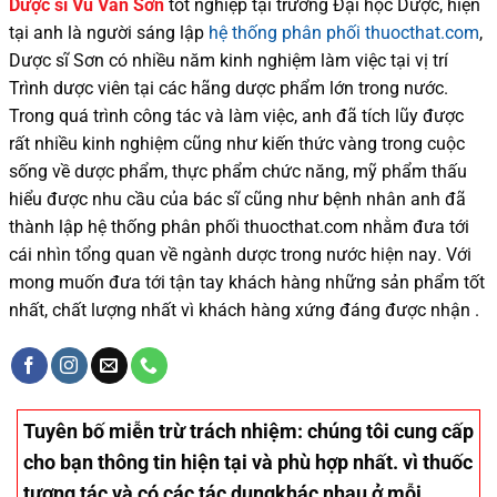
Dược sĩ
Vũ Văn Sơn
tốt nghiệp tại trường Đại học Dượ
c
, hiện
tại
anh là người sáng lập
hệ thống phân phối thuocthat.com
,
Dược sĩ
Sơn
có
nhiều
năm kinh nghiệm làm việc tại vị trí
Trình dược viên tại các hãng dược phẩm
lớn trong nước
.
Trong quá trình
công tác và
làm việc, anh đã tích lũy được
rất nhiều
kinh nghiệm cũng như
kiến thức
vàng trong cuộc
sống
về dược phẩm,
thực phẩm chức năng,
mỹ phẩm thấu
hiểu được
nhu cầu của bác sĩ
cũng như
bệnh nhân
anh đã
thành lập hệ thống phân phối thuocthat.com nhằm đưa tới
cái nhìn tổng quan về ngành dược trong nước
hiện nay
.
Với
mong muốn đưa tới tận tay khách hàng những sản phẩm tốt
nhất, chất lượng nhất vì khách hàng xứng đáng được nhận .
Tuyên bố miễn trừ trách nhiệm
: chúng tôi cung cấp
cho bạn thông tin hiện tại và phù hợp nhất. vì thuốc
tương tác và có các tác dụngkhác nhau ở mỗi