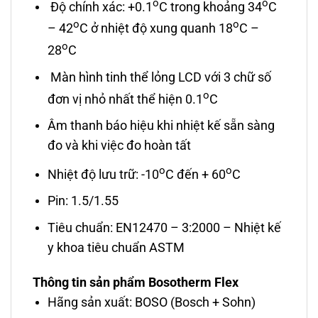
o
o
Độ chính xác: +0.1
C trong khoảng 34
C
o
o
– 42
C ở nhiệt độ xung quanh 18
C –
o
28
C
Màn hình tinh thể lỏng LCD với 3 chữ số
o
đơn vị nhỏ nhất thể hiện 0.1
C
Âm thanh báo hiệu khi nhiệt kế sẵn sàng
đo và khi việc đo hoàn tất
o
o
Nhiệt độ lưu trữ: -10
C đến + 60
C
Pin: 1.5/1.55
Tiêu chuẩn: EN12470 – 3:2000 – Nhiệt kế
y khoa tiêu chuẩn ASTM
Thông tin sản phẩm Bosotherm Flex
Hãng sản xuất: BOSO (Bosch + Sohn)