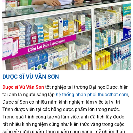
DƯỢC SĨ VŨ VĂN SƠN
Dược sĩ
Vũ Văn Sơn
tốt nghiệp tại trường Đại học Dượ
c
, hiện
tại
anh là người sáng lập
hệ thống phân phối thuocthat.com
,
Dược sĩ
Sơn
có
nhiều
năm kinh nghiệm làm việc tại vị trí
Trình dược viên tại các hãng dược phẩm
lớn trong nước
.
Trong quá trình
công tác và
làm việc, anh đã tích lũy được
rất nhiều
kinh nghiệm cũng như
kiến thức
vàng trong cuộc
sống
về dược phẩm,
thực phẩm chức năng,
mỹ phẩm thấu