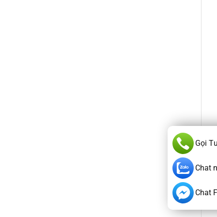
Gọi T
Chat 
Chat 