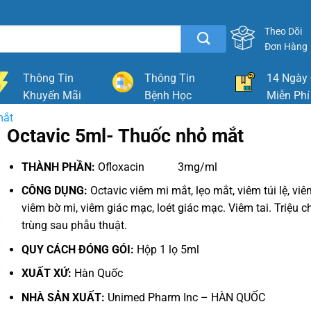
Theo Dõi
Đơn Hàng
Thông Tin
Thông Tin
14 Ngày 
Khuyến Mãi
Bệnh Học
Miễn Phí
mắt
Octavic 5ml- Thuốc nhỏ mắt
THÀNH PHẦN:
Ofloxacin 3mg/ml
CÔNG DỤNG:
Octavic viêm mi mắt, lẹo mắt, viêm túi lệ, vi
viêm bờ mi, viêm giác mạc, loét giác mạc.
Viêm tai.
Triệu 
trùng sau phẫu thuật.
QUY CÁCH ĐÓNG GÓI:
Hộp 1 lọ 5ml
XUẤT XỨ:
Hàn Quốc
NHÀ SẢN XUẤT:
Unimed Pharm Inc – HÀN QUỐC