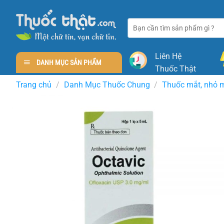
Skip
to
Tìm
content
kiếm:
Liên Hệ
DANH MỤC SẢN PHẨM
Thuốc Thật
Trang chủ
/
Danh Mục Thuốc Chung
/
Thuốc mắt, nhỏ 