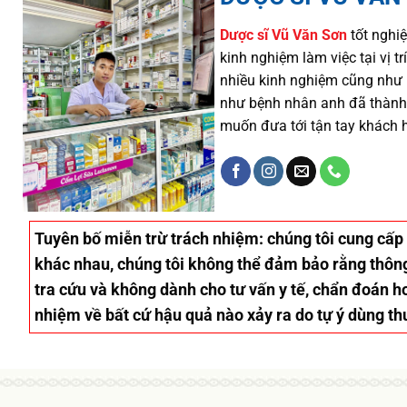
Dược sĩ
Vũ Văn Sơn
tốt nghiệ
kinh nghiệm làm việc tại vị 
nhiều
kinh nghiệm cũng như
như
bệnh nhân
anh đã thành
muốn đưa tới tận tay khách 
Tuyên bố miễn trừ trách nhiệm
: chúng tôi cung cấp
khác nhau, chúng tôi không thể đảm bảo rằng thông 
tra cứu và không dành cho tư vấn y tế, chẩn đoán ho
nhiệm về bất cứ hậu quả nào xảy ra do tự ý dùng th