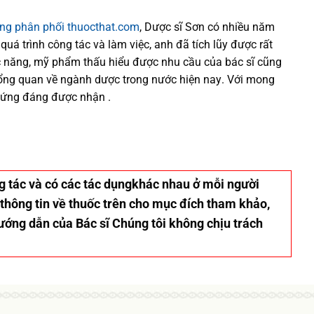
ống phân phối thuocthat.com
, Dược sĩ
Sơn
có
nhiều
năm
 quá trình
công tác và
làm việc, anh đã tích lũy được rất
 năng,
mỹ phẩm thấu hiểu được
nhu cầu của bác sĩ
cũng
tổng quan về ngành dược trong nước
hiện nay
.
Với mong
xứng đáng được nhận .
ơng tác và có các tác dụngkhác nhau ở mỗi người
 thông tin về thuốc trên cho mục đích tham khảo,
hướng dẫn của Bác sĩ Chúng tôi không chịu trách