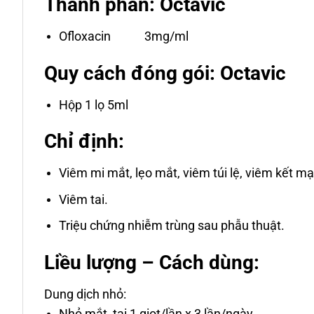
Thành phần: Octavic
Ofloxacin 3mg/ml
Quy cách đóng gói: Octavic
Hộp 1 lọ 5ml
Chỉ định:
Viêm mi mắt, lẹo mắt, viêm túi lệ, viêm kết mạ
Viêm tai.
Triệu chứng nhiễm trùng sau phẫu thuật.
Liều lượng – Cách dùng:
Dung dịch nhỏ:
Nhỏ mắt, tai 1 giọt/lần x 3 lần/ngày.