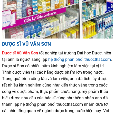
DƯỢC SĨ VŨ VĂN SƠN
Dược sĩ
Vũ Văn Sơn
tốt nghiệp tại trường Đại học Dượ
c
, hiện
tại
anh là người sáng lập
hệ thống phân phối thuocthat.com
,
Dược sĩ
Sơn
có
nhiều
năm kinh nghiệm làm việc tại vị trí
Trình dược viên tại các hãng dược phẩm
lớn trong nước
.
Trong quá trình
công tác và
làm việc, anh đã tích lũy được
rất nhiều
kinh nghiệm cũng như
kiến thức
vàng trong cuộc
sống
về dược phẩm,
thực phẩm chức năng,
mỹ phẩm thấu
hiểu được
nhu cầu của bác sĩ
cũng như
bệnh nhân
anh đã
thành lập hệ thống phân phối thuocthat.com nhằm đưa tới
cái nhìn tổng quan về ngành dược trong nước
hiện nay
.
Với