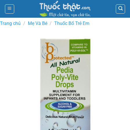
Skip
to
content
Trang chủ
/
Mẹ Và Bé
/
Thuốc Bổ Trẻ Em