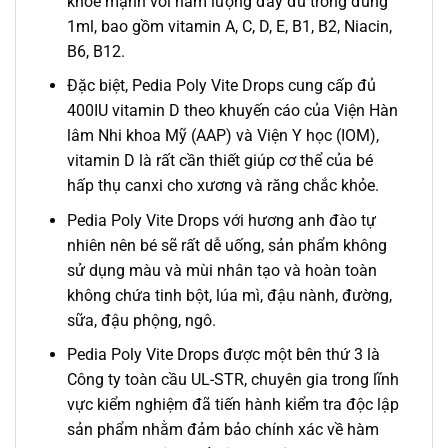
khỏe mạnh với hàm lượng đầy đủ trong đúng
1ml, bao gồm vitamin A, C, D, E, B1, B2, Niacin,
B6, B12.
Đặc biệt, Pedia Poly Vite Drops cung cấp đủ
400IU vitamin D theo khuyến cáo của Viện Hàn
lâm Nhi khoa Mỹ (AAP) và Viện Y học (IOM),
vitamin D là rất cần thiết giúp cơ thể của bé
hấp thụ canxi cho xương và răng chắc khỏe.
Pedia Poly Vite Drops với hương anh đào tự
nhiên nên bé sẽ rất dễ uống, sản phẩm không
sử dụng màu và mùi nhân tạo và hoàn toàn
không chứa tinh bột, lúa mì, đậu nành, đường,
sữa, đậu phộng, ngô.
Pedia Poly Vite Drops được một bên thứ 3 là
Công ty toàn cầu UL-STR, chuyên gia trong lĩnh
vực kiểm nghiệm đã tiến hành kiểm tra độc lập
sản phẩm nhằm đảm bảo chính xác về hàm