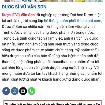
DƯỢC SĨ VŨ VĂN SƠN
Dược sĩ
Vũ Văn Sơn
tốt nghiệp tại trường Đại học Dượ
c
, hiện
tại
anh là người sáng lập
hệ thống phân phối thuocthat.com
,
Dược sĩ
Sơn
có
nhiều
năm kinh nghiệm làm việc tại vị trí
Trình dược viên tại các hãng dược phẩm
lớn trong nước
.
Trong quá trình
công tác và
làm việc, anh đã tích lũy được
rất nhiều
kinh nghiệm cũng như
kiến thức
vàng trong cuộc
sống
về dược phẩm,
thực phẩm chức năng,
mỹ phẩm thấu
hiểu được
nhu cầu của bác sĩ
cũng như
bệnh nhân
anh đã
thành lập hệ thống phân phối thuocthat.com nhằm đưa tới
cái nhìn tổng quan về ngành dược trong nước
hiện nay
.
Với
mong muốn đưa tới tận tay khách hàng những sản phẩm tốt
nhất, chất lượng nhất vì khách hàng xứng đáng được nhận .
Tuyên bố miễn trừ trách nhiệm
: chúng tôi cung cấp