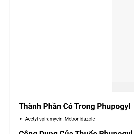
Thành Phần Có Trong Phupogyl
Acetyl spiramycin, Metronidazole
Công Dụng Của Thuốc Phupogy