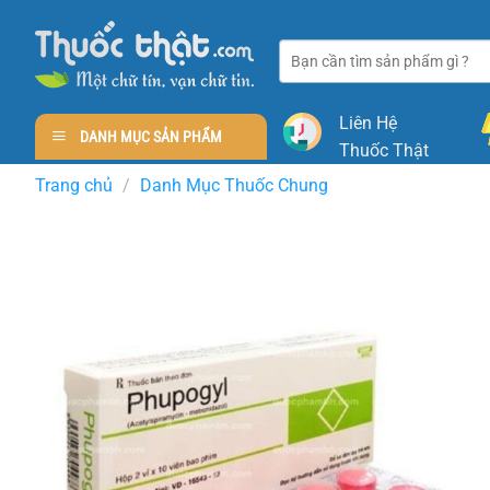
Skip
to
Tìm
content
kiếm:
Liên Hệ
DANH MỤC SẢN PHẨM
Thuốc Thật
Trang chủ
/
Danh Mục Thuốc Chung