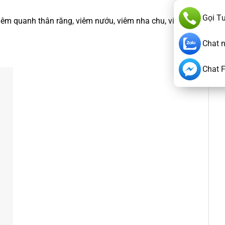
Gọi T
iêm quanh thân răng, viêm nướu, viêm nha chu, viêm
Chat 
Chat 