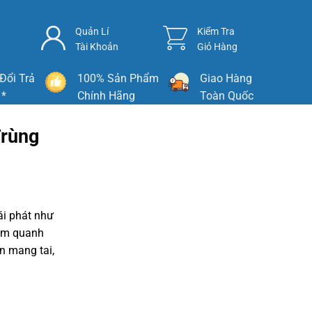
Quản Lí
Kiểm Tra
Tài Khoản
Giỏ Hàng
Đổi Trả
100% Sản Phẩm
Giao Hàng
 *
Chính Hãng
Toàn Quốc
Trùng
ái phát như
iêm quanh
n mang tai,