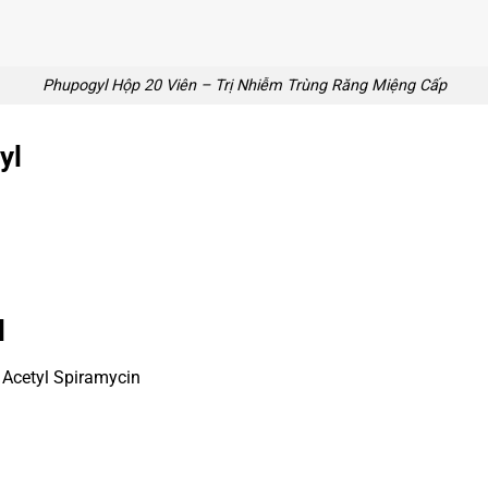
Phupogyl Hộp 20 Viên – Trị Nhiễm Trùng Răng Miệng Cấp
yl
l
 Acetyl Spiramycin