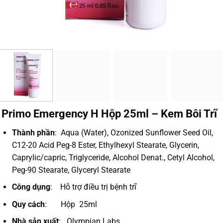
Primo Emergency H Hộp 25ml – Kem Bôi Trĩ
Thành phần
: Aqua (Water), Ozonized Sunflower Seed Oil,
C12-20 Acid Peg-8 Ester, Ethylhexyl Stearate, Glycerin,
Caprylic/capric, Triglyceride, Alcohol Denat., Cetyl Alcohol,
Peg-90 Stearate, Glyceryl Stearate
Công dụng
: Hỗ trợ điều trị bệnh trĩ
Quy cách
: Hộp 25ml
Nhà sản xuất
: Olympian Labs