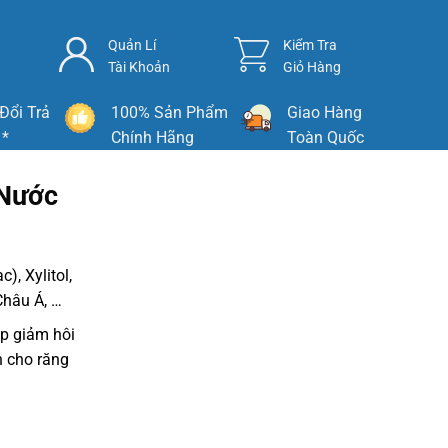
Quản Lí
Kiểm Tra
Tài Khoản
Giỏ Hàng
Đổi Trả
100% Sản Phẩm
Giao Hàng
 *
Chính Hãng
Toàn Quốc
 Nước
, Xylitol,
Châu Á, …
úp giảm hôi
n cho răng