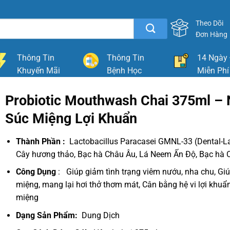
Theo Dõi
Đơn Hàng
Thông Tin
Thông Tin
14 Ngày 
Khuyến Mãi
Bệnh Học
Miễn Phí
Probiotic Mouthwash Chai 375ml –
Súc Miệng Lợi Khuẩn
Thành Phần :
Lactobacillus Paracasei GMNL-33 (Dental-Lac)
Cây hương thảo, Bạc hà Châu Âu, Lá Neem Ấn Độ, Bạc hà 
Công Dụng
: Giúp giảm tình trạng viêm nướu, nha chu, Gi
miệng, mang lại hơi thở thơm mát, Cân bằng hệ vi lợi khuẩ
miệng
Dạng Sản Phẩm:
Dung Dịch