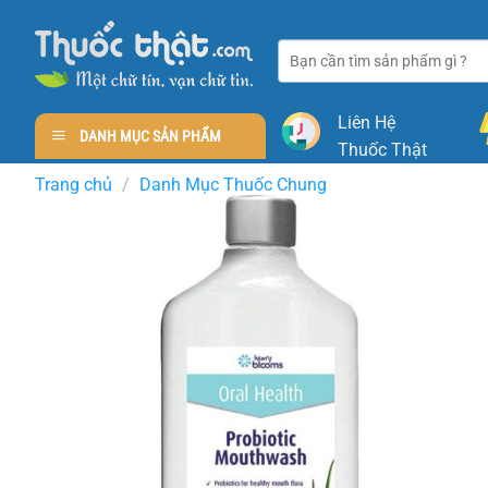
Skip
to
Tìm
content
kiếm:
Liên Hệ
DANH MỤC SẢN PHẨM
Thuốc Thật
Trang chủ
/
Danh Mục Thuốc Chung