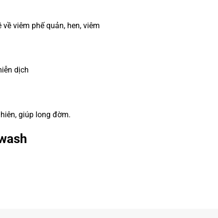
 về viêm phế quản, hen, viêm
iễn dịch
hiên, giúp long đờm.
hwash