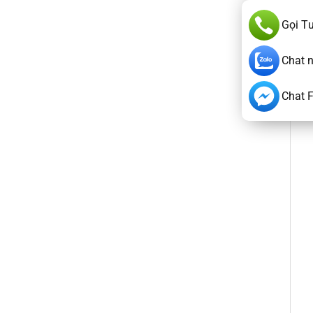
Gọi T
Chat 
Chat 