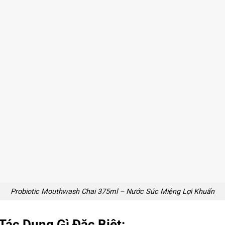
Probiotic Mouthwash Chai 375ml – Nước Súc Miệng Lợi Khuẩn
Tác Dụng Gì Đặc Biệt: