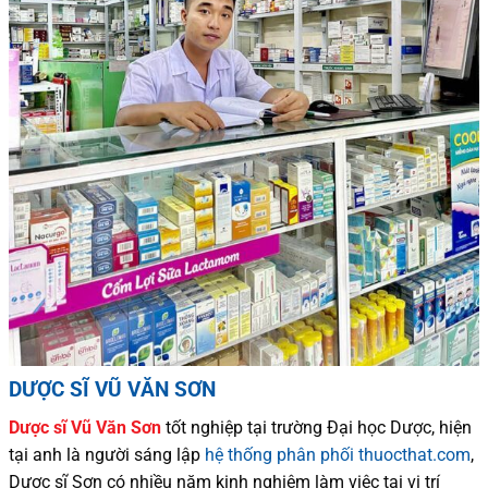
DƯỢC SĨ VŨ VĂN SƠN
Dược sĩ
Vũ Văn Sơn
tốt nghiệp tại trường Đại học Dượ
c
, hiện
tại
anh là người sáng lập
hệ thống phân phối thuocthat.com
,
Dược sĩ
Sơn
có
nhiều
năm kinh nghiệm làm việc tại vị trí