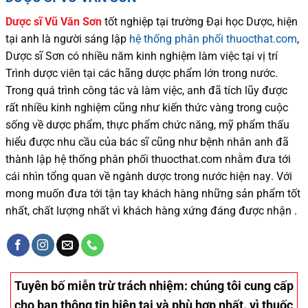
Dược sĩ
Vũ Văn Sơn
tốt nghiệp tại trường Đại học Dượ
c
, hiện
tại
anh là người sáng lập
hệ thống phân phối thuocthat.com
,
Dược sĩ
Sơn
có
nhiều
năm kinh nghiệm làm việc tại vị trí
Trình dược viên tại các hãng dược phẩm
lớn trong nước
.
Trong quá trình
công tác và
làm việc, anh đã tích lũy được
rất nhiều
kinh nghiệm cũng như
kiến thức
vàng trong cuộc
sống
về dược phẩm,
thực phẩm chức năng,
mỹ phẩm thấu
hiểu được
nhu cầu của bác sĩ
cũng như
bệnh nhân
anh đã
thành lập hệ thống phân phối thuocthat.com nhằm đưa tới
cái nhìn tổng quan về ngành dược trong nước
hiện nay
.
Với
mong muốn đưa tới tận tay khách hàng những sản phẩm tốt
nhất, chất lượng nhất vì khách hàng xứng đáng được nhận .
Tuyên bố miễn trừ trách nhiệm
: chúng tôi cung cấp
cho bạn thông tin hiện tại và phù hợp nhất. vì thuốc