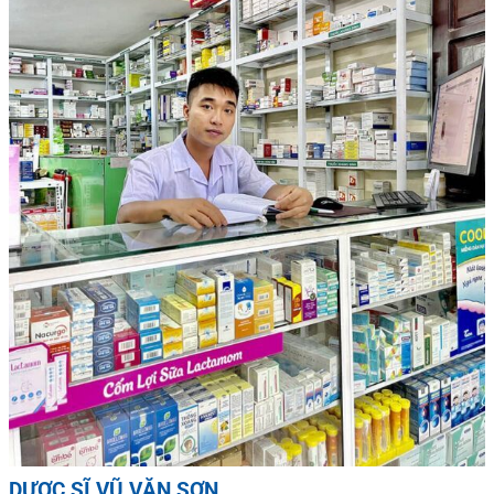
DƯỢC SĨ VŨ VĂN SƠN