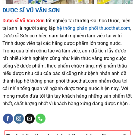
DƯỢC SĨ VŨ VĂN SƠN
Dược sĩ
Vũ Văn Sơn
tốt nghiệp tại trường Đại học Dượ
c
, hiện
tại
anh là người sáng lập
hệ thống phân phối thuocthat.com
,
Dược sĩ
Sơn
có
nhiều
năm kinh nghiệm làm việc tại vị trí
Trình dược viên tại các hãng dược phẩm
lớn trong nước
.
Trong quá trình
công tác và
làm việc, anh đã tích lũy được
rất nhiều
kinh nghiệm cũng như
kiến thức
vàng trong cuộc
sống
về dược phẩm,
thực phẩm chức năng,
mỹ phẩm thấu
hiểu được
nhu cầu của bác sĩ
cũng như
bệnh nhân
anh đã
thành lập hệ thống phân phối thuocthat.com nhằm đưa tới
cái nhìn tổng quan về ngành dược trong nước
hiện nay
.
Với
mong muốn đưa tới tận tay khách hàng những sản phẩm tốt
nhất, chất lượng nhất vì khách hàng xứng đáng được nhận .