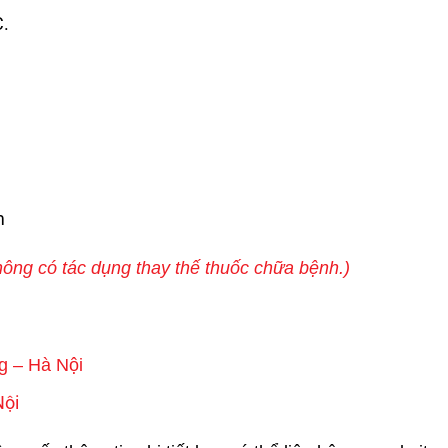
C.
m
ông có tác dụng thay thế thuốc chữa bệnh.)
g – Hà Nội
Nội