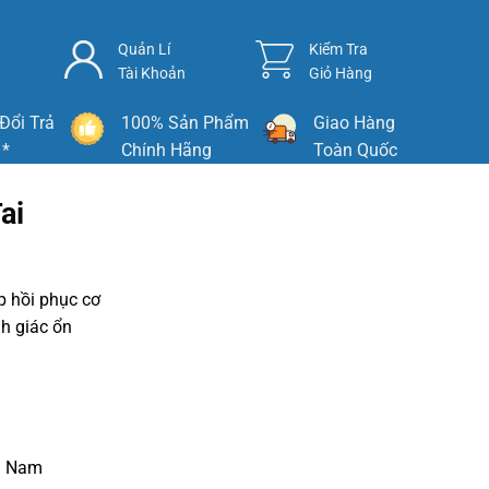
Quản Lí
Kiểm Tra
Tài Khoản
Giỏ Hàng
Đổi Trả
100% Sản Phẩm
Giao Hàng
 *
Chính Hãng
Toàn Quốc
ai
úp hồi phục cơ
nh giác ổn
g Nam