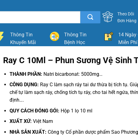
Theo Dõi
Đơn Hàng
Thông Tin
Thông Tin
14 Ngày 
Khuyến Mãi
Bệnh Học
Miễn Phí
Ray C 10Ml – Phun Sương Vệ Sinh T
THÀNH PHẦN:
Natri bicarbonat: 5000mg…
CÔNG DỤNG:
Ray C làm sạch ráy tai dư thừa bị tích tụ. Gi
chế tự làm sạch ráy, chống tích tụ ráy, cho tai hết ngứa, thí
định….
QUY CÁCH ĐÓNG GÓI:
Hộp 1 lọ 10 ml
XUẤT XỨ:
Việt Nam
NHÀ SẢN XUẤT:
Công ty Cổ phần dược phẩm Sao Phươn