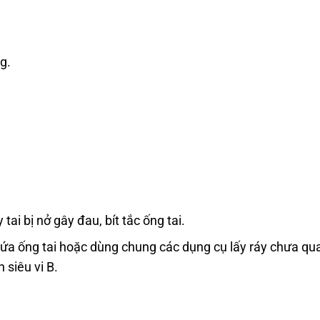
g.
tai bị nở gây đau, bít tắc ống tai.
gứa ống tai hoặc dùng chung các dụng cụ lấy ráy chưa qu
siêu vi B.