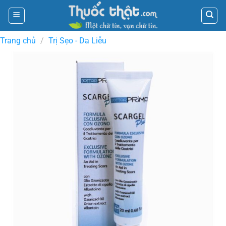
Skip
to
content
Trang chủ
/
Trị Sẹo - Da Liễu