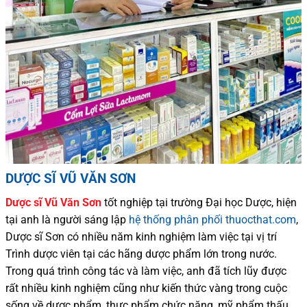
DƯỢC SĨ VŨ VĂN SƠN
Dược sĩ
Vũ Văn Sơn
tốt nghiệp tại trường Đại học Dượ
c
, hiện
tại
anh là người sáng lập
hệ thống phân phối thuocthat.com
,
Dược sĩ
Sơn
có
nhiều
năm kinh nghiệm làm việc tại vị trí
Trình dược viên tại các hãng dược phẩm
lớn trong nước
.
Trong quá trình
công tác và
làm việc, anh đã tích lũy được
rất nhiều
kinh nghiệm cũng như
kiến thức
vàng trong cuộc
sống
về dược phẩm,
thực phẩm chức năng,
mỹ phẩm thấu