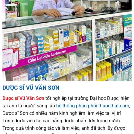
DƯỢC SĨ VŨ VĂN SƠN
Dược sĩ
Vũ Văn Sơn
tốt nghiệp tại trường Đại học Dượ
c
, hiện
tại
anh là người sáng lập
hệ thống phân phối thuocthat.com
,
Dược sĩ
Sơn
có
nhiều
năm kinh nghiệm làm việc tại vị trí
Trình dược viên tại các hãng dược phẩm
lớn trong nước
.
Trong quá trình
công tác và
làm việc, anh đã tích lũy được