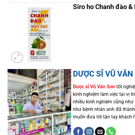
Siro ho Chanh đào &
DƯỢC SĨ VŨ VĂN
Dược sĩ
Vũ Văn Sơn
tốt nghiệ
kinh nghiệm làm việc tại vị 
nhiều
kinh nghiệm cũng như
như
bệnh nhân
anh đã thành
muốn đưa tới tận tay khách 