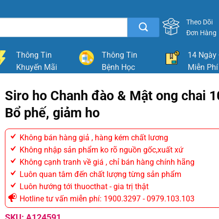
Theo Dõi
Đơn Hàng
Thông Tin
Thông Tin
14 Ngày 
Khuyến Mãi
Bệnh Học
Miễn Phí
Siro ho Chanh đào & Mật ong chai 
Bổ phế, giảm ho
Không bán hàng giả , hàng kém chất lương
Không nhập sản phẩm ko rõ nguồn gốc,xuất xứ
Không cạnh tranh về giá , chỉ bán hàng chính hãng
Luôn quan tâm đến chất lượng từng sản phẩm
Luôn hướng tới thuocthat - gia trị thật
Hotline tư vấn miễn phí: 1900.3297 - 0979.103.103
SKU:
A124591