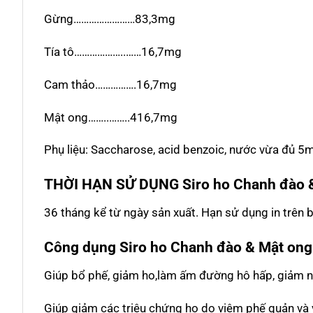
Gừng……………………83,3mg
Tía tô………………..……16,7mg
Cam thảo…………….16,7mg
Mật ong……..……..416,7mg
Phụ liệu: Saccharose, acid benzoic, nước vừa đủ 5m
THỜI HẠN SỬ DỤNG
Siro ho Chanh đào
36 tháng kể từ ngày sản xuất. Hạn sử dụng in trên b
Công dụng
Siro ho Chanh đào & Mật on
Giúp bổ phế, giảm ho,làm ấm đường hô hấp, giảm n
Giúp giảm các triệu chứng ho do viêm phế quản và vi