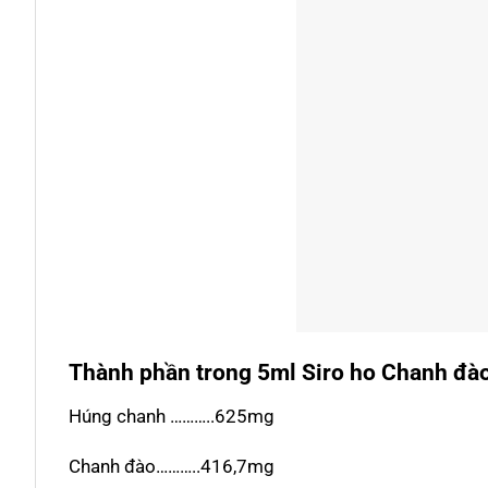
Thành phần trong 5ml Siro ho Chanh đà
Húng chanh ………..625mg
Chanh đào………..416,7mg