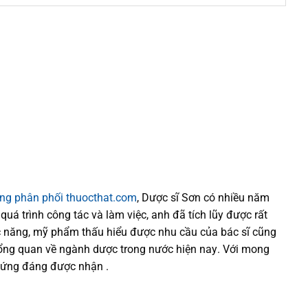
ống phân phối thuocthat.com
, Dược sĩ
Sơn
có
nhiều
năm
 quá trình
công tác và
làm việc, anh đã tích lũy được rất
 năng,
mỹ phẩm thấu hiểu được
nhu cầu của bác sĩ
cũng
tổng quan về ngành dược trong nước
hiện nay
.
Với mong
xứng đáng được nhận .