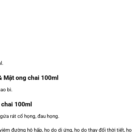
l.
 & Mật ong
chai 100ml
ao bì.
g
chai 100ml
gứa rát cổ họng, đau họng.
êm đường hô hấp, ho do dị ứng, ho do thay đổi thời tiết, ho