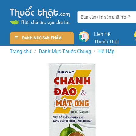
Skip
to
Tìm
content
kiếm:
Liên Hệ
DANH MỤC SẢN PHẨM
Thuốc Thật
Trang chủ
/
Danh Mục Thuốc Chung
/
Hô Hấp