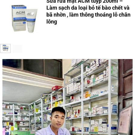
Sữa rửa mặt ACM tuýp 200ml –
Làm sạch da loại bỏ tế bào chết và
bã nhờn , làm thông thoáng lỗ chân
lông