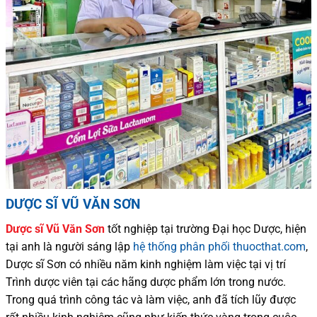
DƯỢC SĨ VŨ VĂN SƠN
Dược sĩ
Vũ Văn Sơn
tốt nghiệp tại trường Đại học Dượ
c
, hiện
tại
anh là người sáng lập
hệ thống phân phối thuocthat.com
,
Dược sĩ
Sơn
có
nhiều
năm kinh nghiệm làm việc tại vị trí
Trình dược viên tại các hãng dược phẩm
lớn trong nước
.
Trong quá trình
công tác và
làm việc, anh đã tích lũy được