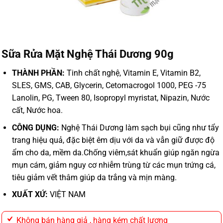
Sữa Rửa Mặt Nghệ Thái Dương 90g
THÀNH PHẦN:
Tinh chất nghệ, Vitamin E, Vitamin B2,
SLES, GMS, CAB, Glycerin, Cetomacrogol 1000, PEG -75
Lanolin, PG, Tween 80, Isopropyl myristat, Nipazin, Nước
cất, Nước hoa.
CÔNG DỤNG:
Nghệ Thái Dương làm sạch bụi cũng nh­ư tẩy
trang hiệu quả, đặc biệt êm dịu với da và vẫn giữ được độ
ẩm cho da, mềm da.Chống viêm,sát khuẩn giúp ngăn ngừa
mụn cám, giảm nguy cơ nhiễm trùng từ các mụn trứng cá,
tiêu giảm vết thâm giúp da trắng và mịn màng.
XUẤT XỨ:
VIỆT NAM
Không bán hàng giả , hàng kém chất lương