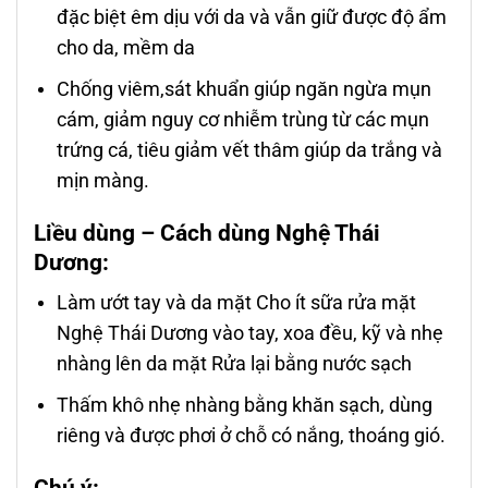
đặc biệt êm dịu với da và vẫn giữ được độ ẩm
cho da, mềm da
Chống viêm,sát khuẩn giúp ngăn ngừa mụn
cám, giảm nguy cơ nhiễm trùng từ các mụn
trứng cá, tiêu giảm vết thâm giúp da trắng và
mịn màng.
Liều
d
ùng – Cách
d
ùng Nghệ Thái
Dương:
Làm ướt tay và da mặt Cho ít sữa rửa mặt
Nghệ Thái D­ương vào tay, xoa đều, kỹ và nhẹ
nhàng lên da mặt Rửa lại bằng nước sạch
Thấm khô nhẹ nhàng bằng khăn sạch, dùng
riêng và đ­ược phơi ở chỗ có nắng, thoáng gió.
Chú
ý
: