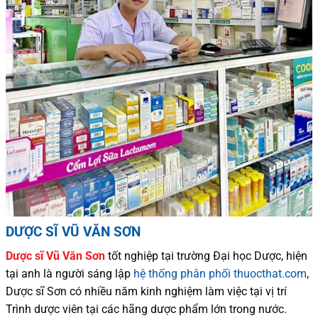
DƯỢC SĨ VŨ VĂN SƠN
Dược sĩ
Vũ Văn Sơn
tốt nghiệp tại trường Đại học Dượ
c
, hiện
tại
anh là người sáng lập
hệ thống phân phối thuocthat.com
,
Dược sĩ
Sơn
có
nhiều
năm kinh nghiệm làm việc tại vị trí
Trình dược viên tại các hãng dược phẩm
lớn trong nước
.