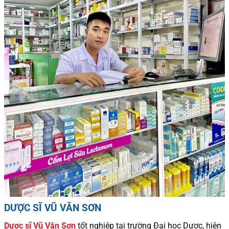
DƯỢC SĨ VŨ VĂN SƠN
Dược sĩ
Vũ Văn Sơn
tốt nghiệp tại trường Đại học Dượ
c
, hiện