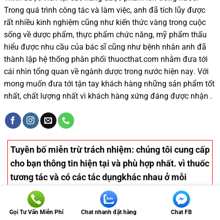
Trong quá trình
công tác và
làm việc, anh đã tích lũy được
rất nhiều
kinh nghiệm cũng như
kiến thức
vàng trong cuộc
sống
về dược phẩm,
thực phẩm chức năng,
mỹ phẩm thấu
hiểu được
nhu cầu của bác sĩ
cũng như
bệnh nhân
anh đã
thành lập hệ thống phân phối thuocthat.com nhằm đưa tới
cái nhìn tổng quan về ngành dược trong nước
hiện nay
.
Với
mong muốn đưa tới tận tay khách hàng những sản phẩm tốt
nhất, chất lượng nhất vì khách hàng xứng đáng được nhận .
Tuyên bố miễn trừ trách nhiệm
: chúng tôi cung cấp
cho bạn thông tin hiện tại và phù hợp nhất. vì thuốc
tương tác và có các tác dụngkhác nhau ở mỗi
người khác nhau, chúng tôi không thể đảm bảo
rằng thông tin này bao gồm tất cả các tương tác có
Gọi Tư Vấn Miễn Phí
Chat nhanh đặt hàng
Chat FB
thể sảy ra. Các thông tin về thuốc trên cho mục