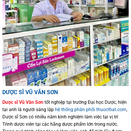
DƯỢC SĨ VŨ VĂN SƠN
Dược sĩ
Vũ Văn Sơn
tốt nghiệp tại trường Đại học Dượ
c
, hiện
tại
anh là người sáng lập
hệ thống phân phối thuocthat.com
,
Dược sĩ
Sơn
có
nhiều
năm kinh nghiệm làm việc tại vị trí
Trình dược viên tại các hãng dược phẩm
lớn trong nước
.