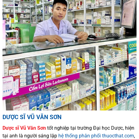
DƯỢC SĨ VŨ VĂN SƠN
Dược sĩ
Vũ Văn Sơn
tốt nghiệp tại trường Đại học Dượ
c
, hiện
tại
anh là người sáng lập
hệ thống phân phối thuocthat.com
,