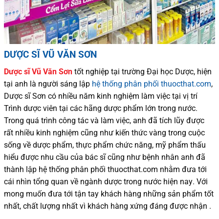
DƯỢC SĨ VŨ VĂN SƠN
Dược sĩ
Vũ Văn Sơn
tốt nghiệp tại trường Đại học Dượ
c
, hiện
tại
anh là người sáng lập
hệ thống phân phối thuocthat.com
,
Dược sĩ
Sơn
có
nhiều
năm kinh nghiệm làm việc tại vị trí
Trình dược viên tại các hãng dược phẩm
lớn trong nước
.
Trong quá trình
công tác và
làm việc, anh đã tích lũy được
rất nhiều
kinh nghiệm cũng như
kiến thức
vàng trong cuộc
sống
về dược phẩm,
thực phẩm chức năng,
mỹ phẩm thấu
hiểu được
nhu cầu của bác sĩ
cũng như
bệnh nhân
anh đã
thành lập hệ thống phân phối thuocthat.com nhằm đưa tới
cái nhìn tổng quan về ngành dược trong nước
hiện nay
.
Với
mong muốn đưa tới tận tay khách hàng những sản phẩm tốt
nhất, chất lượng nhất vì khách hàng xứng đáng được nhận .