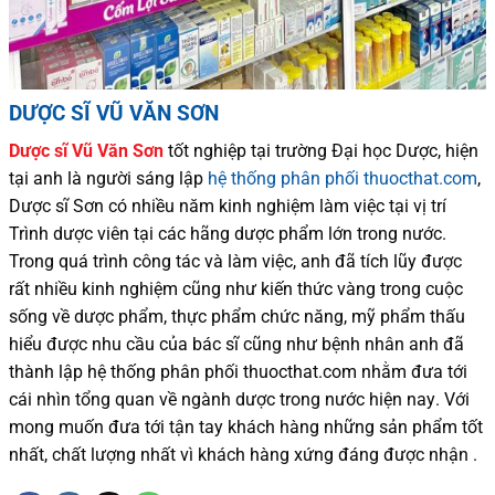
DƯỢC SĨ VŨ VĂN SƠN
Dược sĩ
Vũ Văn Sơn
tốt nghiệp tại trường Đại học Dượ
c
, hiện
tại
anh là người sáng lập
hệ thống phân phối thuocthat.com
,
Dược sĩ
Sơn
có
nhiều
năm kinh nghiệm làm việc tại vị trí
Trình dược viên tại các hãng dược phẩm
lớn trong nước
.
Trong quá trình
công tác và
làm việc, anh đã tích lũy được
rất nhiều
kinh nghiệm cũng như
kiến thức
vàng trong cuộc
sống
về dược phẩm,
thực phẩm chức năng,
mỹ phẩm thấu
hiểu được
nhu cầu của bác sĩ
cũng như
bệnh nhân
anh đã
thành lập hệ thống phân phối thuocthat.com nhằm đưa tới
cái nhìn tổng quan về ngành dược trong nước
hiện nay
.
Với
mong muốn đưa tới tận tay khách hàng những sản phẩm tốt
nhất, chất lượng nhất vì khách hàng xứng đáng được nhận .