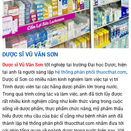
DƯỢC SĨ VŨ VĂN SƠN
Dược sĩ
Vũ Văn Sơn
tốt nghiệp tại trường Đại học Dượ
c
, hiện
tại
anh là người sáng lập
hệ thống phân phối thuocthat.com
,
Dược sĩ
Sơn
có
nhiều
năm kinh nghiệm làm việc tại vị trí
Trình dược viên tại các hãng dược phẩm
lớn trong nước
.
Trong quá trình
công tác và
làm việc, anh đã tích lũy được
rất nhiều
kinh nghiệm cũng như
kiến thức
vàng trong cuộc
sống
về dược phẩm,
thực phẩm chức năng,
mỹ phẩm thấu
hiểu được
nhu cầu của bác sĩ
cũng như
bệnh nhân
anh đã
thành lập hệ thống phân phối thuocthat.com nhằm đưa tới
cái nhìn tổng quan về ngành dược trong nước
hiện nay
.
Với