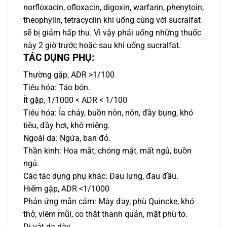
norfloxacin, ofloxacin, digoxin, warfarin, phenytoin,
theophylin, tetracyclin khi uống cùng với sucralfat
sẽ bị giảm hấp thu. Vì vậy phải uống những thuốc
này 2 giờ trước hoặc sau khi uống sucralfat.
TÁC DỤNG PHỤ:
Thường gặp, ADR >1/100
Tiêu hóa: Táo bón.
Ít gặp, 1/1000 < ADR < 1/100
Tiêu hóa: Ỉa chảy, buồn nôn, nôn, đầy bụng, khó
tiêu, đầy hơi, khô miệng.
Ngoài da: Ngứa, ban đỏ.
Thần kinh: Hoa mắt, chóng mặt, mất ngủ, buồn
ngủ.
Các tác dụng phụ khác: Đau lưng, đau đầu.
Hiếm gặp, ADR <1/1000
Phản ứng mẫn cảm: Mày đay, phù Quincke, khó
thở, viêm mũi, co thắt thanh quản, mặt phù to.
Dị vật dạ dày.