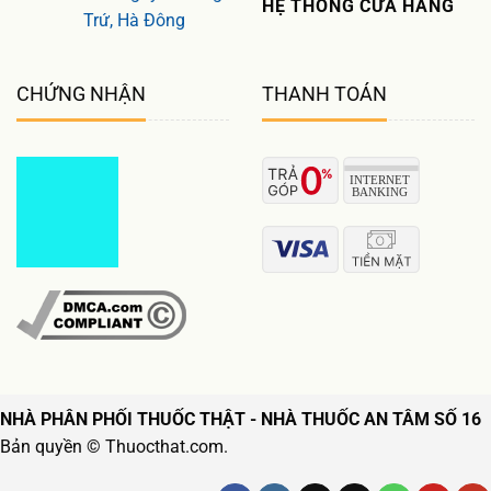
HỆ THỐNG CỬA HÀNG
Trứ, Hà Đông
CHỨNG NHẬN
THANH TOÁN
NHÀ PHÂN PHỐI THUỐC THẬT - NHÀ THUỐC AN TÂM SỐ 16
Bản quyền © Thuocthat.com.