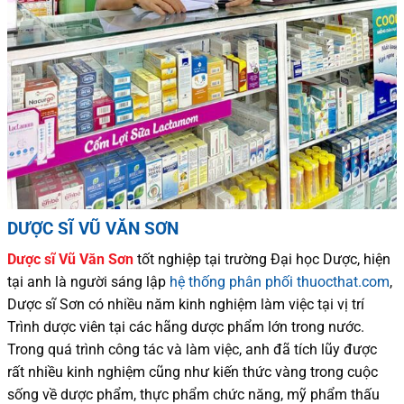
DƯỢC SĨ VŨ VĂN SƠN
Dược sĩ
Vũ Văn Sơn
tốt nghiệp tại trường Đại học Dượ
c
, hiện
tại
anh là người sáng lập
hệ thống phân phối thuocthat.com
,
Dược sĩ
Sơn
có
nhiều
năm kinh nghiệm làm việc tại vị trí
Trình dược viên tại các hãng dược phẩm
lớn trong nước
.
Trong quá trình
công tác và
làm việc, anh đã tích lũy được
rất nhiều
kinh nghiệm cũng như
kiến thức
vàng trong cuộc
sống
về dược phẩm,
thực phẩm chức năng,
mỹ phẩm thấu