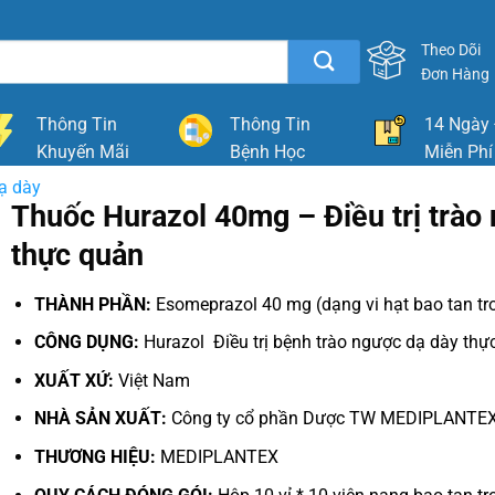
Theo Dõi
Đơn Hàng
Thông Tin
Thông Tin
14 Ngày 
Khuyến Mãi
Bệnh Học
Miễn Phí
dạ dày
Thuốc Hurazol 40mg – Điều trị trào
thực quản
THÀNH PHẦN:
Esomeprazol 40 mg (dạng vi hạt bao tan tr
CÔNG DỤNG:
Hurazol Điều trị bệnh trào ngược dạ dày thự
XUẤT XỨ:
Việt Nam
NHÀ SẢN XUẤT:
Công ty cổ phần Dược TW MEDIPLANTE
THƯƠNG HIỆU:
MEDIPLANTEX