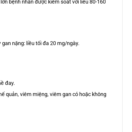
n lớn bệnh nhân được kiểm soát với liều 80-160
 gan nặng: liều tối đa 20 mg/ngày.
mề đay.
t phế quản, viêm miệng, viêm gan có hoặc không