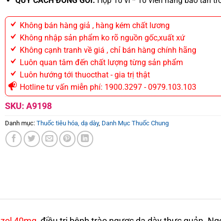
QUY CÁCH ĐÓNG GÓI:
Hộp 10 vỉ * 10 viên nang bao tan tr
Không bán hàng giả , hàng kém chất lương
Không nhập sản phẩm ko rõ nguồn gốc,xuất xứ
Không cạnh tranh về giá , chỉ bán hàng chính hãng
Luôn quan tâm đến chất lượng từng sản phẩm
Luôn hướng tới thuocthat - gia trị thật
Hotline tư vấn miễn phí: 1900.3297 - 0979.103.103
SKU:
A9198
Danh mục:
Thuốc tiêu hóa, dạ dày
,
Danh Mục Thuốc Chung
azol 40mg
, điều trị bệnh trào ngược dạ dày thực quản. N