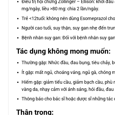
Điều trị hội chứng Zollinger – Ellison: khởi đ
mg/ngày, liều >80 mg: chia 2 lần/ngày.
Trẻ <12tuổi: không nên dùng Esomeprazol cho t
Người cao tuổi, suy thận, suy gan nhẹ đến trun
Bệnh nhân suy gan: Đối với bệnh nhân suy gan 
Tác dụng không mong muốn:
Thường gặp: Nhức đầu, đau bụng, tiêu chảy, b
Ít gặp: mất ngủ, choáng váng, ngủ gà, chóng 
Hiếm gặp: giảm tiểu cầu, giảm bạch cầu, phù m
vàng da, nhạy cảm với ánh sáng, hói đầu, đau c
Thông báo cho bác sĩ hoặc dược sĩ những tác
Thận trọng: