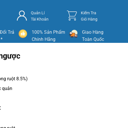
Quản Lí
Kiểm Tra
Tài Khoản
Giỏ Hàng
Đổi Trả
100% Sản Phẩm
Giao Hàng
 *
Chính Hãng
Toàn Quốc
 ngược
ong ruột 8.5%)
c quản
X