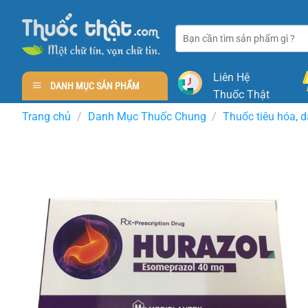
Skip
to
Tìm
content
kiếm:
Liên Hệ
DANH MỤC SẢN PHẨM
Thuốc Thật
Trang chủ
/
Danh Mục Thuốc Chung
/
Thuốc tiêu hóa, 