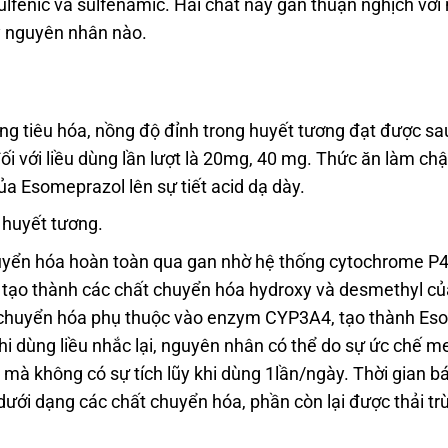
sulfenic và sulfenamic. Hai chất này gắn thuận nghịch vớ
kỳ nguyên nhân nào.
 tiêu hóa, nồng độ đỉnh trong huyết tương đạt được sau 
ối với liều dùng lần lượt là 20mg, 40 mg. Thức ăn làm c
 Esomeprazol lên sự tiết acid dạ dày.
 huyết tương.
uyển hóa hoàn toàn qua gan nhờ hệ thống cytochrome P4
ạo thành các chất chuyển hóa hydroxy và desmethyl củ
ình chuyển hóa phụ thuộc vào enzym CYP3A4, tạo thành E
khi dùng liều nhắc lại, nguyên nhân có thể do sự ức chế 
 mà không có sự tích lũy khi dùng 1lần/ngày. Thời gian b
ưới dạng các chất chuyển hóa, phần còn lại được thải tr