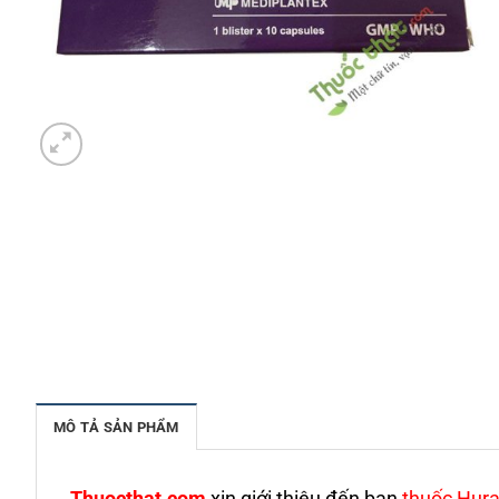
MÔ TẢ SẢN PHẨM
Thuocthat.com
xin giới thiệu đến bạn
thuốc Hur