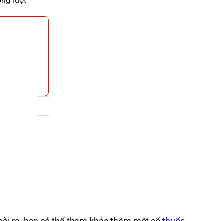
ong ruột
goài ra, bạn có thể tham khảo thêm một số
thuốc