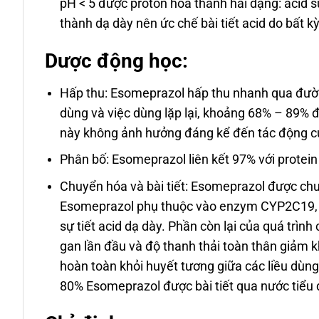
pH < 5 được proton hóa thành hai dạng: acid 
thành dạ dày nên ức chế bài tiết acid do bất 
Dược động học:
Hấp thu: Esomeprazol hấp thu nhanh qua đường
dùng và việc dùng lặp lại, khoảng 68% – 89% đ
này không ảnh hưởng đáng kể đến tác động của
Phân bố: Esomeprazol liên kết 97% với protein
Chuyển hóa và bài tiết: Esomeprazol được ch
Esomeprazol phụ thuộc vào enzym CYP2C19, t
sự tiết acid dạ dày. Phần còn lại của quá tr
gan lần đầu và độ thanh thải toàn thân giảm 
hoàn toàn khỏi huyết tương giữa các liều dùng
80% Esomeprazol được bài tiết qua nước tiểu d