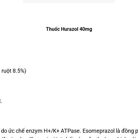
Thuốc Hurazol 40mg
 ruột 8.5%)
.
y do ức chế enzym H+/K+ ATPase. Esomeprazol là đồng ph