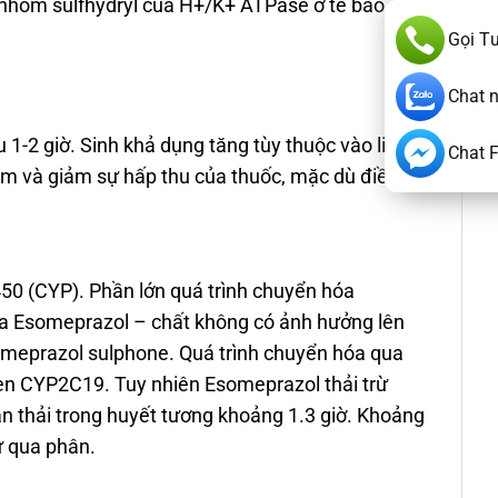
i nhóm sulfhydryl của H+/K+ ATPase ở tế bào
Gọi T
Chat 
1-2 giờ. Sinh khả dụng tăng tùy thuộc vào liều
Chat 
hậm và giảm sự hấp thu của thuốc, mặc dù điều
50 (CYP). Phần lớn quá trình chuyển hóa
a Esomeprazol – chất không có ảnh hưởng lên
someprazol sulphone. Quá trình chuyển hóa qua
men CYP2C19. Tuy nhiên Esomeprazol thải trừ
án thải trong huyết tương khoảng 1.3 giờ. Khoảng
ừ qua phân.