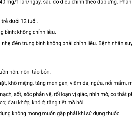
ầu 40 mg/1 lần/ngày, sau đó điều chỉnh theo đáp ứng. Phầ
rẻ dưới 12 tuổi.
g bình: không chỉnh liều.
nhẹ đến trung bình không phải chỉnh liều. Bệnh nhân suy
uồn nôn, nôn, táo bón.
mặt, khô miệng, tăng men gan, viêm da, ngứa, nổi mẩm, 
ạch, sốt, sốc phản vệ, rối loạn vị giác, nhìn mờ, co thắ
ơ, đau khớp, khó ở, tăng tiết mồ hôi.
 dụng không mong muốn gặp phải khi sử dụng thuốc