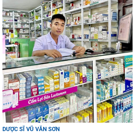
DƯỢC SĨ VŨ VĂN SƠN