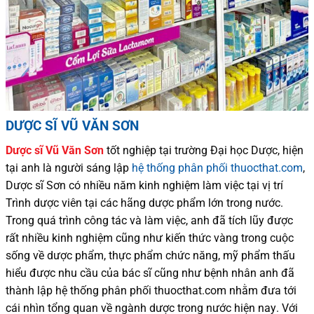
DƯỢC SĨ VŨ VĂN SƠN
Dược sĩ
Vũ Văn Sơn
tốt nghiệp tại trường Đại học Dượ
c
, hiện
tại
anh là người sáng lập
hệ thống phân phối thuocthat.com
,
Dược sĩ
Sơn
có
nhiều
năm kinh nghiệm làm việc tại vị trí
Trình dược viên tại các hãng dược phẩm
lớn trong nước
.
Trong quá trình
công tác và
làm việc, anh đã tích lũy được
rất nhiều
kinh nghiệm cũng như
kiến thức
vàng trong cuộc
sống
về dược phẩm,
thực phẩm chức năng,
mỹ phẩm thấu
hiểu được
nhu cầu của bác sĩ
cũng như
bệnh nhân
anh đã
thành lập hệ thống phân phối thuocthat.com nhằm đưa tới
cái nhìn tổng quan về ngành dược trong nước
hiện nay
.
Với