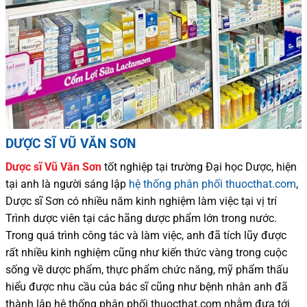
DƯỢC SĨ VŨ VĂN SƠN
Dược sĩ
Vũ Văn Sơn
tốt nghiệp tại trường Đại học Dượ
c
, hiện
tại
anh là người sáng lập
hệ thống phân phối thuocthat.com
,
Dược sĩ
Sơn
có
nhiều
năm kinh nghiệm làm việc tại vị trí
Trình dược viên tại các hãng dược phẩm
lớn trong nước
.
Trong quá trình
công tác và
làm việc, anh đã tích lũy được
rất nhiều
kinh nghiệm cũng như
kiến thức
vàng trong cuộc
sống
về dược phẩm,
thực phẩm chức năng,
mỹ phẩm thấu
hiểu được
nhu cầu của bác sĩ
cũng như
bệnh nhân
anh đã
thành lập hệ thống phân phối thuocthat.com nhằm đưa tới