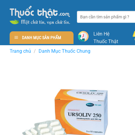
Skip
to
Tìm
content
kiếm:
Liên Hệ
DANH MỤC SẢN PHẨM
Thuốc Thật
Trang chủ
/
Danh Mục Thuốc Chung