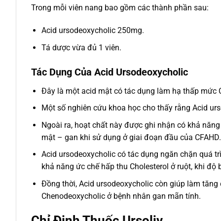
Trong mỗi viên nang bao gồm các thành phần sau:
Acid ursodeoxycholic 250mg.
Tá dược vừa đủ 1 viên.
Tác Dụng Của Acid Ursodeoxycholic
Đây là một acid mật có tác dụng làm hạ thấp mức Ch
Một số nghiên cứu khoa học cho thấy rằng Acid urs
Ngoài ra, hoạt chất này được ghi nhận có khả năng
mật – gan khi sử dụng ở giai đoạn đầu của CFAHD.
Acid ursodeoxycholic có tác dụng ngăn chặn quá tr
khả năng ức chế hấp thu Cholesterol ở ruột, khi độ
Đồng thời, Acid ursodeoxycholic còn giúp làm tăng
Chenodeoxycholic ở bệnh nhân gan mãn tính.
Chỉ Định Thuốc Ursoliv