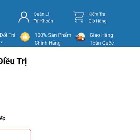
Quản Lí
Kiểm Tra
Tài Khoản
Giỏ Hàng
Đổi Trả
100% Sản Phẩm
Giao Hàng
 *
Chính Hãng
Toàn Quốc
iều Trị
ếp.