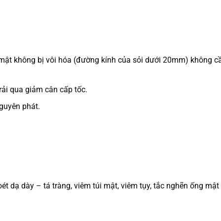
i mật không bị vôi hóa (đường kính của sỏi dưới 20mm) không c
ải qua giảm cân cấp tốc.
guyên phát.
t dạ dày – tá tràng, viêm túi mật, viêm tụy, tắc nghẽn ống mật