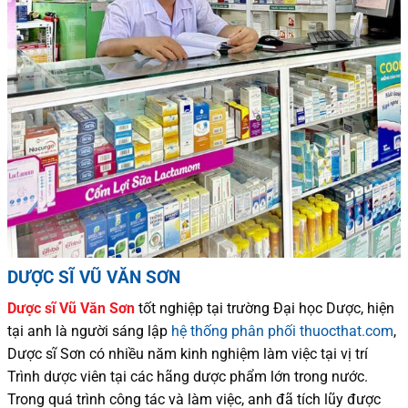
DƯỢC SĨ VŨ VĂN SƠN
Dược sĩ
Vũ Văn Sơn
tốt nghiệp tại trường Đại học Dượ
c
, hiện
tại
anh là người sáng lập
hệ thống phân phối thuocthat.com
,
Dược sĩ
Sơn
có
nhiều
năm kinh nghiệm làm việc tại vị trí
Trình dược viên tại các hãng dược phẩm
lớn trong nước
.
Trong quá trình
công tác và
làm việc, anh đã tích lũy được