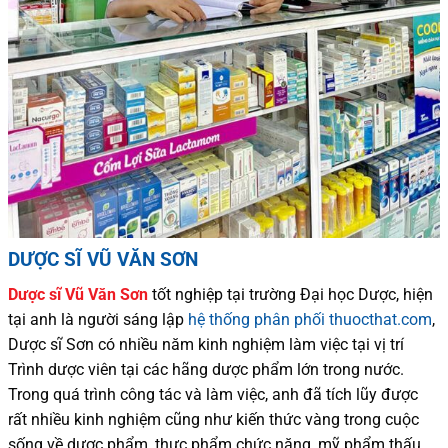
DƯỢC SĨ VŨ VĂN SƠN
Dược sĩ
Vũ Văn Sơn
tốt nghiệp tại trường Đại học Dượ
c
, hiện
tại
anh là người sáng lập
hệ thống phân phối thuocthat.com
,
Dược sĩ
Sơn
có
nhiều
năm kinh nghiệm làm việc tại vị trí
Trình dược viên tại các hãng dược phẩm
lớn trong nước
.
Trong quá trình
công tác và
làm việc, anh đã tích lũy được
rất nhiều
kinh nghiệm cũng như
kiến thức
vàng trong cuộc
sống
về dược phẩm,
thực phẩm chức năng,
mỹ phẩm thấu