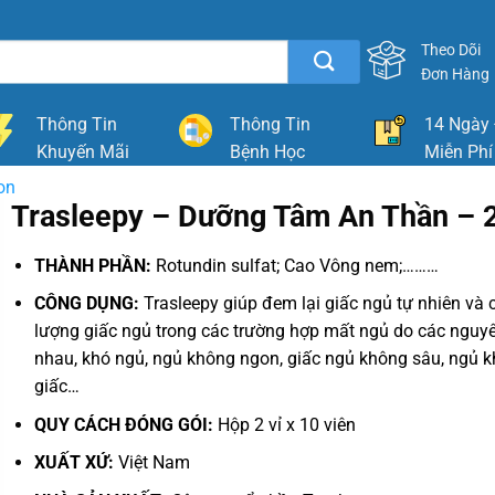
Theo Dõi
Đơn Hàng
Thông Tin
Thông Tin
14 Ngày 
Khuyến Mãi
Bệnh Học
Miễn Phí
on
Trasleepy – Dưỡng Tâm An Thần – 2
THÀNH PHẦN:
Rotundin sulfat; Cao Vông nem;………
CÔNG DỤNG:
Trasleepy giúp đem lại giấc ngủ tự nhiên và c
lượng giấc ngủ trong các trường hợp mất ngủ do các nguy
nhau, khó ngủ, ngủ không ngon, giấc ngủ không sâu, ngủ 
giấc…
QUY CÁCH ĐÓNG GÓI:
Hộp 2 vỉ x 10 viên
XUẤT XỨ:
Việt Nam