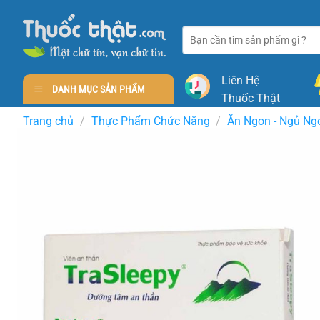
Skip
to
Tìm
content
kiếm:
Liên Hệ
DANH MỤC SẢN PHẨM
Thuốc Thật
Trang chủ
/
Thực Phẩm Chức Năng
/
Ăn Ngon - Ngủ Ng