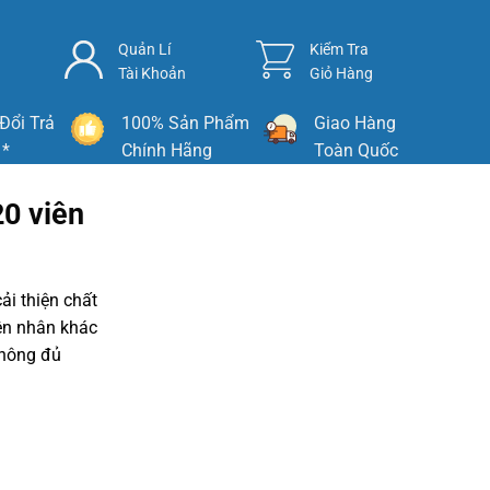
Quản Lí
Kiểm Tra
Tài Khoản
Giỏ Hàng
Đổi Trả
100% Sản Phẩm
Giao Hàng
 *
Chính Hãng
Toàn Quốc
0 viên
ải thiện chất
ên nhân khác
không đủ