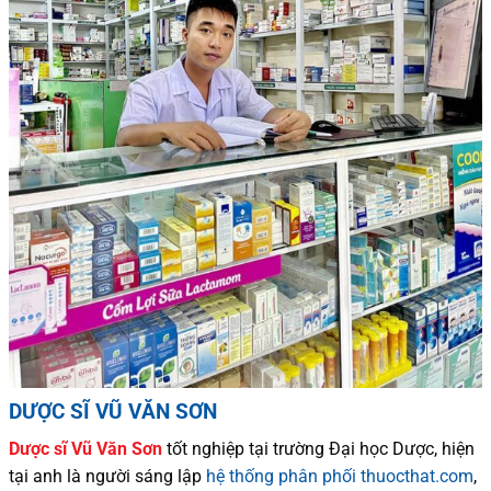
DƯỢC SĨ VŨ VĂN SƠN
Dược sĩ
Vũ Văn Sơn
tốt nghiệp tại trường Đại học Dượ
c
, hiện
tại
anh là người sáng lập
hệ thống phân phối thuocthat.com
,