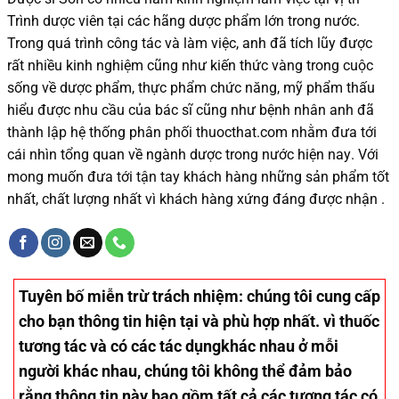
Trình dược viên tại các hãng dược phẩm
lớn trong nước
.
Trong quá trình
công tác và
làm việc, anh đã tích lũy được
rất nhiều
kinh nghiệm cũng như
kiến thức
vàng trong cuộc
sống
về dược phẩm,
thực phẩm chức năng,
mỹ phẩm thấu
hiểu được
nhu cầu của bác sĩ
cũng như
bệnh nhân
anh đã
thành lập hệ thống phân phối thuocthat.com nhằm đưa tới
cái nhìn tổng quan về ngành dược trong nước
hiện nay
.
Với
mong muốn đưa tới tận tay khách hàng những sản phẩm tốt
nhất, chất lượng nhất vì khách hàng xứng đáng được nhận .
Tuyên bố miễn trừ trách nhiệm
: chúng tôi cung cấp
cho bạn thông tin hiện tại và phù hợp nhất. vì thuốc
tương tác và có các tác dụngkhác nhau ở mỗi
người khác nhau, chúng tôi không thể đảm bảo
rằng thông tin này bao gồm tất cả các tương tác có