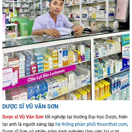
DƯỢC SĨ VŨ VĂN SƠN
Dược sĩ
Vũ Văn Sơn
tốt nghiệp tại trường Đại học Dượ
c
, hiện
tại
anh là người sáng lập
hệ thống phân phối thuocthat.com
,
Dược sĩ
Sơn
có
nhiều
năm kinh nghiệm làm việc tại vị trí