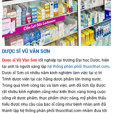
DƯỢC SĨ VŨ VĂN SƠN
Dược sĩ
Vũ Văn Sơn
tốt nghiệp tại trường Đại học Dượ
c
, hiện
tại
anh là người sáng lập
hệ thống phân phối thuocthat.com
,
Dược sĩ
Sơn
có
nhiều
năm kinh nghiệm làm việc tại vị trí
Trình dược viên tại các hãng dược phẩm
lớn trong nước
.
Trong quá trình
công tác và
làm việc, anh đã tích lũy được
rất nhiều
kinh nghiệm cũng như
kiến thức
vàng trong cuộc
sống
về dược phẩm,
thực phẩm chức năng,
mỹ phẩm thấu
hiểu được
nhu cầu của bác sĩ
cũng như
bệnh nhân
anh đã
thành lập hệ thống phân phối thuocthat.com nhằm đưa tới