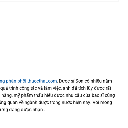
ống phân phối thuocthat.com
, Dược sĩ
Sơn
có
nhiều
năm
 quá trình
công tác và
làm việc, anh đã tích lũy được rất
 năng,
mỹ phẩm thấu hiểu được
nhu cầu của bác sĩ
cũng
tổng quan về ngành dược trong nước
hiện nay
.
Với mong
xứng đáng được nhận .