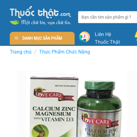
Skip
to
Tìm
content
kiếm:
Liên Hệ
DANH MỤC SẢN PHẨM
Thuốc Thật
Trang chủ
/
Thực Phẩm Chức Năng