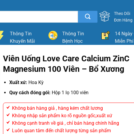
Theo Dõi
Đơn Hàng
Thông Tin
Thông Tin
14 Ngày 
Khuyến Mãi
Bệnh Học
Miễn Phí
Viên Uống Love Care Calcium ZinC
Magnesium 100 Viên – Bổ Xương
Xuất xứ:
Hoa Kỳ
Quy cách đóng gói:
Hộp 1 lọ 100 viên
Không bán hàng giả , hàng kém chất lương
Không nhập sản phẩm ko rõ nguồn gốc,xuất xứ
Không cạnh tranh về giá , chỉ bán hàng chính hãng
Luôn quan tâm đến chất lượng từng sản phẩm