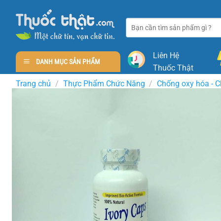
Skip
to
Tìm
content
kiếm:
Liên Hệ
DANH MỤC SẢN PHẨM
Thuốc Thật
Trang chủ
/
Thực Phẩm Chức Năng
/
Chống oxy hóa - C