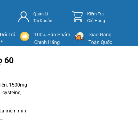
Quản Lí
Kiểm Tra
Tài Khoản
Giỏ Hàng
Đổi Trả
100% Sản Phẩm
Giao Hàng
 *
Chính Hãng
Toàn Quốc
ọ 60
hiên, 1500mg
L-cysteine,
 da mềm mịn
….