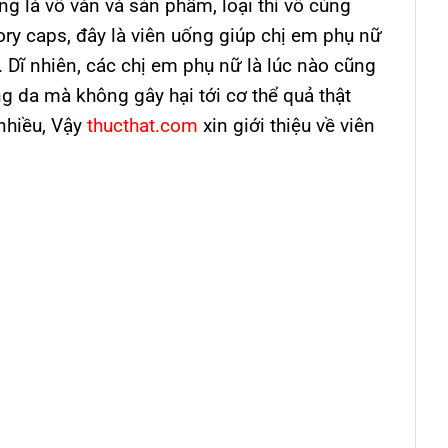
ung là vô vàn và sản phẩm, loại thì vô cùng
ory caps, đây là viên uống giúp chị em phụ nữ
. Dĩ nhiên, các chị em phụ nữ là lúc nào cũng
 da mà không gây hại tới cơ thể quả thật
nhiều, Vậy
thucthat.com
xin giới thiệu về viên