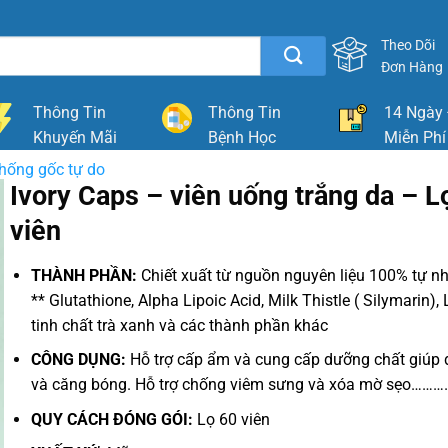
Theo Dõi
Đơn Hàng
Thông Tin
Thông Tin
14 Ngày 
Khuyến Mãi
Bệnh Học
Miễn Phí
hống gốc tự do
Ivory Caps – viên uống trắng da – L
viên
THÀNH PHẦN:
Chiết xuất từ nguồn nguyên liệu 100% tự n
** Glutathione, Alpha Lipoic Acid, Milk Thistle ( Silymarin), 
tinh chất trà xanh và các thành phần khác
CÔNG DỤNG:
Hỗ trợ cấp ẩm và cung cấp dưỡng chất giúp
và căng bóng. Hỗ trợ chống viêm sưng và xóa mờ sẹo………
QUY CÁCH ĐÓNG GÓI:
Lọ 60 viên