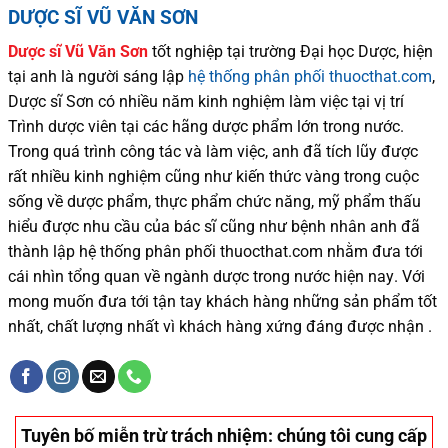
DƯỢC SĨ VŨ VĂN SƠN
Dược sĩ
Vũ Văn Sơn
tốt nghiệp tại trường Đại học Dượ
c
, hiện
tại
anh là người sáng lập
hệ thống phân phối thuocthat.com
,
Dược sĩ
Sơn
có
nhiều
năm kinh nghiệm làm việc tại vị trí
Trình dược viên tại các hãng dược phẩm
lớn trong nước
.
Trong quá trình
công tác và
làm việc, anh đã tích lũy được
rất nhiều
kinh nghiệm cũng như
kiến thức
vàng trong cuộc
sống
về dược phẩm,
thực phẩm chức năng,
mỹ phẩm thấu
hiểu được
nhu cầu của bác sĩ
cũng như
bệnh nhân
anh đã
thành lập hệ thống phân phối thuocthat.com nhằm đưa tới
cái nhìn tổng quan về ngành dược trong nước
hiện nay
.
Với
mong muốn đưa tới tận tay khách hàng những sản phẩm tốt
nhất, chất lượng nhất vì khách hàng xứng đáng được nhận .
Tuyên bố miễn trừ trách nhiệm
: chúng tôi cung cấp