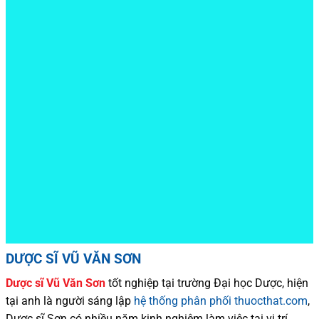
DƯỢC SĨ VŨ VĂN SƠN
Dược sĩ
Vũ Văn Sơn
tốt nghiệp tại trường Đại học Dượ
c
, hiện
tại
anh là người sáng lập
hệ thống phân phối thuocthat.com
,
Dược sĩ
Sơn
có
nhiều
năm kinh nghiệm làm việc tại vị trí