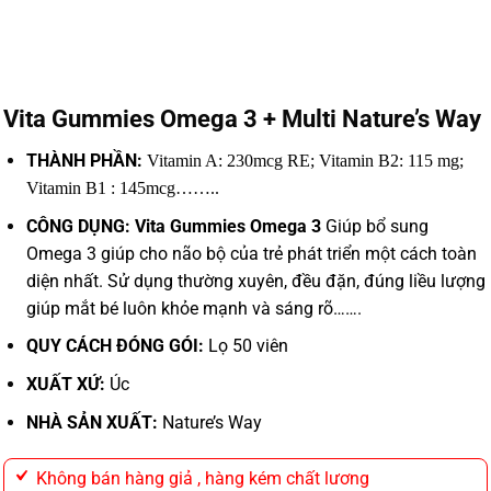
Vita Gummies Omega 3 + Multi Nature’s Way
THÀNH PHẦN:
Vitamin A: 230mcg RE;
Vitamin B2: 115 mg;
Vitamin B1 : 145mcg……..
CÔNG DỤNG: Vita Gummies Omega 3
Giúp bổ sung
Omega 3 giúp cho não bộ của trẻ phát triển một cách toàn
diện nhất.
Sử dụng thường xuyên, đều đặn, đúng liều lượng
giúp mắt bé luôn khỏe mạnh và sáng rõ…….
QUY CÁCH ĐÓNG GÓI:
Lọ 50 viên
XUẤT XỨ:
Úc
NHÀ SẢN XUẤT:
Nature’s Way
Không bán hàng giả , hàng kém chất lương