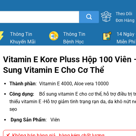
Theo Dõi
Đơn Hàng
Thông Tin
Thông Tin
14 Ngày 
Khuyến Mãi
Bệnh Học
Miễn Phí
Vitamin E Kore Pluss Hộp 100 Viên 
Sung Vitamin E Cho Cơ Thể
Thành phần
: Vitamin E 4000, Aloe vera 10000
Công dụng:
Bổ sung vitamin E cho cơ thể, hỗ trợ điều trị 
thiếu vitamin E -Hỗ trợ giảm tình trạng rạn da, da khô nứt n
sẹo
Dạng Sản Phẩm
: Viên
Không bán hàng giả , hàng kém chất lương