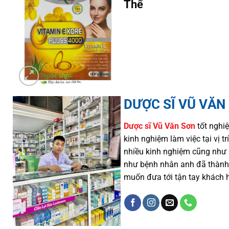
Thể
DƯỢC SĨ VŨ VĂN
Dược sĩ
Vũ Văn Sơn
tốt nghiệ
kinh nghiệm làm việc tại vị 
nhiều
kinh nghiệm cũng như
như
bệnh nhân
anh đã thành
muốn đưa tới tận tay khách 