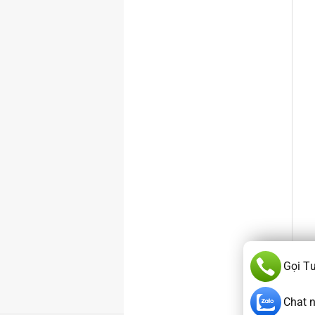
Gọi T
Chat 