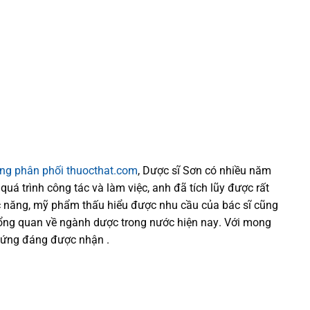
ống phân phối thuocthat.com
, Dược sĩ
Sơn
có
nhiều
năm
 quá trình
công tác và
làm việc, anh đã tích lũy được rất
 năng,
mỹ phẩm thấu hiểu được
nhu cầu của bác sĩ
cũng
tổng quan về ngành dược trong nước
hiện nay
.
Với mong
xứng đáng được nhận .