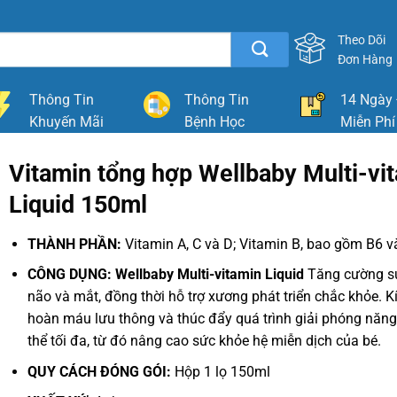
Theo Dõi
Đơn Hàng
Thông Tin
Thông Tin
14 Ngày 
Khuyến Mãi
Bệnh Học
Miễn Phí
Vitamin tổng hợp Wellbaby Multi-vi
Liquid 150ml
THÀNH PHẦN:
Vitamin A, C và D; Vitamin B, bao gồm B6 
CÔNG DỤNG: Wellbaby Multi-vitamin Liquid
Tăng cường sự
não và mắt, đồng thời hỗ trợ xương phát triển chắc khỏe. K
hoàn máu lưu thông và thúc đẩy quá trình giải phóng năng
thể tối đa, từ đó nâng cao sức khỏe hệ miễn dịch của bé.
QUY CÁCH ĐÓNG GÓI:
Hộp 1 lọ 150ml