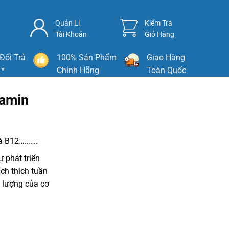
Quản Lí
Kiểm Tra
Tài Khoản
Giỏ Hàng
Đổi Trả
100% Sản Phẩm
Giao Hàng
 *
Chính Hãng
Toàn Quốc
tamin
và B12……….
 phát triển
ích thích tuần
 lượng của cơ