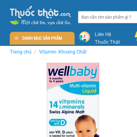
Skip
to
Tìm
content
kiếm:
Liên Hệ
DANH MỤC SẢN PHẨM
Thuốc Thật
Trang chủ
/
Vitamin- Khoáng Chất