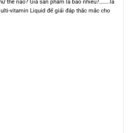
ư thế nào? Giá sản phẩm là bao nhiêu?……..là
ulti-vitamin Liquid để giải đáp thắc mắc cho