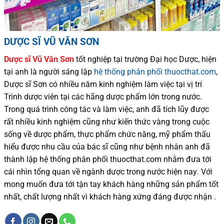
DƯỢC SĨ VŨ VĂN SƠN
Dược sĩ
Vũ Văn Sơn
tốt nghiệp tại trường Đại học Dượ
c
, hiện
tại
anh là người sáng lập
hệ thống phân phối thuocthat.com
,
Dược sĩ
Sơn
có
nhiều
năm kinh nghiệm làm việc tại vị trí
Trình dược viên tại các hãng dược phẩm
lớn trong nước
.
Trong quá trình
công tác và
làm việc, anh đã tích lũy được
rất nhiều
kinh nghiệm cũng như
kiến thức
vàng trong cuộc
sống
về dược phẩm,
thực phẩm chức năng,
mỹ phẩm thấu
hiểu được
nhu cầu của bác sĩ
cũng như
bệnh nhân
anh đã
thành lập hệ thống phân phối thuocthat.com nhằm đưa tới
cái nhìn tổng quan về ngành dược trong nước
hiện nay
.
Với
mong muốn đưa tới tận tay khách hàng những sản phẩm tốt
nhất, chất lượng nhất vì khách hàng xứng đáng được nhận .